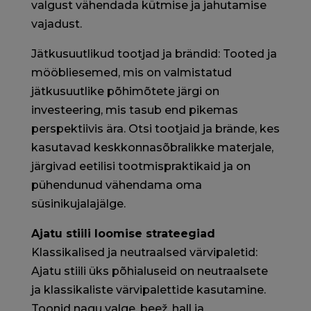
valgust vähendada kütmise ja jahutamise
vajadust.
Jätkusuutlikud tootjad ja brändid: Tooted ja
mööbliesemed, mis on valmistatud
jätkusuutlike põhimõtete järgi on
investeering, mis tasub end pikemas
perspektiivis ära. Otsi tootjaid ja brände, kes
kasutavad keskkonnasõbralikke materjale,
järgivad eetilisi tootmispraktikaid ja on
pühendunud vähendama oma
süsinikujalajälge.
Ajatu stiili loomise strateegiad
Klassikalised ja neutraalsed värvipaletid:
Ajatu stiili üks põhialuseid on neutraalsete
ja klassikaliste värvipalettide kasutamine.
Toonid nagu valge, beež, hall ja