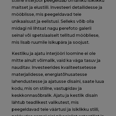
stiilne interjöör peegeldab omaniku isiklikku
maitset ja elustiili. Investeeri detailidesse ja
mööblisse, mis peegeldavad teie
unikaalsust ja eelistusi. Selleks võib olla
midagi nii lihtsat nagu perefoto galerii
seinal või spetsiaalselt tellitud mööbliese,
mis lisab ruumile isikupära ja soojust.
Kestliku ja ajatu interjööri loomine ei ole
mitte ainult võimalik, vaid ka väga tasuv ja
nauditav. Investeerides kvaliteetsetesse
materjalidesse, energiatõhusatesse
lahendustesse ja ajatusse disaini, saate luua
kodu, mis on stiilne, vastupidav ja
keskkonnasõbralik. Ajatu ja kestlik disain
lähtub teadlikest valikutest, mis
peegeldavad teie väärtusi ja isiklikku stiili,