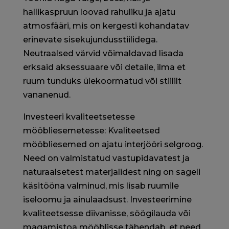
hallikaspruun loovad rahuliku ja ajatu
atmosfääri, mis on kergesti kohandatav
erinevate sisekujundusstiilidega.
Neutraalsed värvid võimaldavad lisada
erksaid aksessuaare või detaile, ilma et
ruum tunduks ülekoormatud või stiililt
vananenud.
Investeeri kvaliteetsetesse
mööbliesemetesse: Kvaliteetsed
mööbliesemed on ajatu interjööri selgroog.
Need on valmistatud vastupidavatest ja
naturaalsetest materjalidest ning on sageli
käsitööna valminud, mis lisab ruumile
iseloomu ja ainulaadsust. Investeerimine
kvaliteetsesse diivanisse, söögilauda või
magamistoa mööblisse tähendab, et need