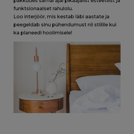
pakkudes samal ajal pikaajalist esteetilist ja
funktsionaalset rahulolu.
Loo interjöör, mis kestab läbi aastate ja
peegeldab sinu pühendumust nii stiilile kui
ka planeedi hoolimisele!