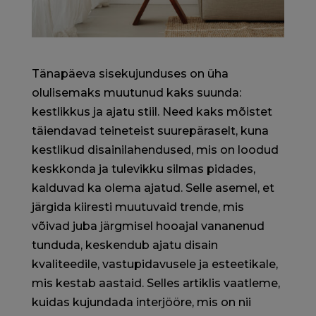
Tänapäeva sisekujunduses on üha
olulisemaks muutunud kaks suunda:
kestlikkus ja ajatu stiil. Need kaks mõistet
täiendavad teineteist suurepäraselt, kuna
kestlikud disainilahendused, mis on loodud
keskkonda ja tulevikku silmas pidades,
kalduvad ka olema ajatud. Selle asemel, et
järgida kiiresti muutuvaid trende, mis
võivad juba järgmisel hooajal vananenud
tunduda, keskendub ajatu disain
kvaliteedile, vastupidavusele ja esteetikale,
mis kestab aastaid. Selles artiklis vaatleme,
kuidas kujundada interjööre, mis on nii