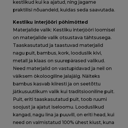
kestlikud kui ka ajatud, ning jagame
praktilisi nõuandeid, kuidas seda saavutada.
Kestliku interjööri põhimõtted
Materjalide valik: Kestliku interjööri loomisel
on materjalide valik otsustava tähtsusega.
Taaskasutatud ja taastuvad materjalid
nagu puit, bambus, kork, looduslik kivi,
metall ja klaas on suurepärased valikud.
Need materjalid on vastupidavad ja neil on
väiksem ökoloogiline jalajälg. Näiteks
bambus kasvab kiiresti ja on seetõttu
jätkusuutlikum valik kui traditsiooniline puit.
Puit, eriti taaskasutatud puit, toob ruumi
soojust ja ajatut iseloomu. Looduslikud
kangad, nagu lina ja puuvill, on eriti head, kui
need on valmistatud 100% ühest kiust, kuna