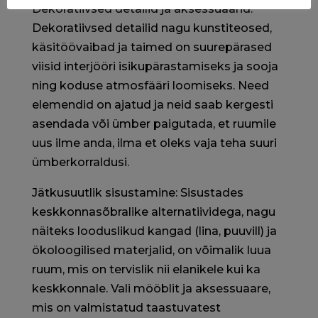
Dekoratiivsed detailid ja aksessuaarid:
Dekoratiivsed detailid nagu kunstiteosed,
käsitöövaibad ja taimed on suurepärased
viisid interjööri isikupärastamiseks ja sooja
ning koduse atmosfääri loomiseks. Need
elemendid on ajatud ja neid saab kergesti
asendada või ümber paigutada, et ruumile
uus ilme anda, ilma et oleks vaja teha suuri
ümberkorraldusi.
Jätkusuutlik sisustamine: Sisustades
keskkonnasõbralike alternatiividega, nagu
näiteks looduslikud kangad (lina, puuvill) ja
ökoloogilised materjalid, on võimalik luua
ruum, mis on tervislik nii elanikele kui ka
keskkonnale. Vali mööblit ja aksessuaare,
mis on valmistatud taastuvatest