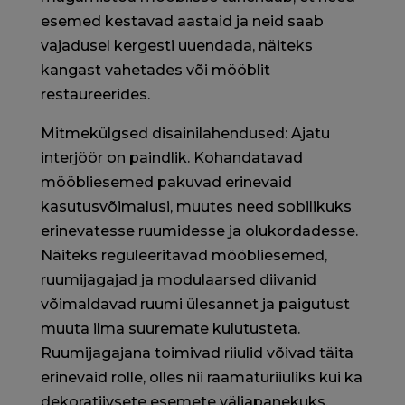
esemed kestavad aastaid ja neid saab
vajadusel kergesti uuendada, näiteks
kangast vahetades või mööblit
restaureerides.
Mitmekülgsed disainilahendused: Ajatu
interjöör on paindlik. Kohandatavad
mööbliesemed pakuvad erinevaid
kasutusvõimalusi, muutes need sobilikuks
erinevatesse ruumidesse ja olukordadesse.
Näiteks reguleeritavad mööbliesemed,
ruumijagajad ja modulaarsed diivanid
võimaldavad ruumi ülesannet ja paigutust
muuta ilma suuremate kulutusteta.
Ruumijagajana toimivad riiulid võivad täita
erinevaid rolle, olles nii raamaturiiuliks kui ka
dekoratiivsete esemete väljapanekuks.