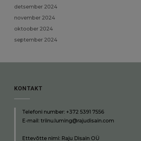
detsember 2024
november 2024
oktoober 2024
september 2024
KONTAKT
Telefoni number:
+372 5391 7556
E-mail:
triinu.luming@rajudisain.com
Ettevõtte nimi: Raju Disain OÜ