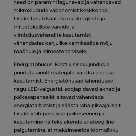
need on paremini lagunevad ja vähendavad
mikrokiudude vabanemist keskkonda.
Lisaks tasub kaaluda ökoloogiliste ja
mittetoksiliste värvide ja
viimistlusvahendite kasutamist
vähendades kahjulike kemikaalide mõju
toaõhule ja inimeste tervisele.
Energiatõhusus: Kestlik sisekujundus ei
puuduta ainult materjale, vaid ka energia
kasutamist. Energiatõhusad lahendused
nagu LED-valgustid, soojapidavad aknad ja
päikesepaneelid, aitavad vähendada
energiatarbimist ja säästa raha pikaajaliselt.
Lisaks võib passiivse päikeseenergia
kasutamine näiteks akende strateegiline
paigutamine, et maksimeerida loomulikku